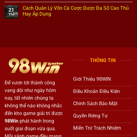
Cách Quản Lý Vốn Cá Cược Được Đa Số Cao Thủ
21
Hay Áp Dụng
Th4
THÔNG TIN
Giới Thiệu 98WIN
Để vươn tới thành công
vang dội như ngày hôm
Điều Khoản Điều Kiện
nay, tất nhiên chúng ta
Chính Sách Bảo Mật
không thể nào không nhắc
đến kho game giải trí được
Quyền Riêng Tư
98Win
phát hành trong
Miễn Trừ Trách Nhiệm
suốt giai đoạn vừa qua.
Mỗi sảnh game đều mang