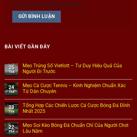
này cho lần bình luận kế tiếp của tôi.
BÀI VIẾT GẦN ĐÂY
Mẹo Trúng Số Vietlott – Tư Duy Hiệu Quả Của
25
Người Đi Trước
Th4
Mẹo Cá Cược Tennis – Kinh Nghiệm Chuẩn Xác
24
Từ Dân Chuyên
Th4
Tổng Hợp Các Chiến Lược Cá Cược Bóng Đá Đỉnh
23
Nhất 2025
Th4
Mẹo Soi Kèo Bóng Đá Chuẩn Chỉ Của Người Chơi
22
Lâu Năm
Th4