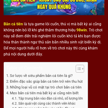
Bắn cá tiên
là tựa game lôi cuốn, thú vị mà bất kỳ ai cũng
không nên bỏ lỡ khi ghé thăm thương hiệu
98win
. Trò chơi
này sẽ đem đến trải nghiệm lôi cuốn khó tả khi bạn được
hóa thân thành ngư thủ săn bắn nhiều sinh vật biển kỳ dị.
Để mọi người hiểu rõ hơn về trò chơi này thì cùng khám
phá nội dung dưới đây.
Table of Contents
Sơ lược về siêu phẩm bắn cá tiên là gì?
Điểm đặc sắc giúp bắn cá tiên trở nên thu hút
Những loại vũ có mặt tại trò chơi bắn cá tiên
Mẹo bắn cá tiên mà bất kỳ ai cũng nên biết
Tập trung bắn vào đàn cá nhỏ, số lượng lớn
Săn quái vật cùng các thành viên khác