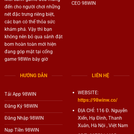
CEO 98WIN
đến cho người chơi những
nét đặc trưng riêng biệt,
các bạn có thể thỏa sức
khám phá. Vậy thì bạn
không nên bỏ qua sảnh đặt
bom hoàn toàn mới hiện
đang góp mặt tại cổng
game 98Win bây giờ
HƯỚNG DẪN
LIÊN HỆ
WEBSITE:
Tải App 98WIN
https://98winw.co/
Đăng Ký 98WIN
ĐỊA CHỈ: 116 Đ. Nguyễn
Xiển, Hạ Đình, Thanh
Đăng Nhập 98WIN
Xuân, Hà Nội , Việt Nam
Nạp Tiền 98WIN