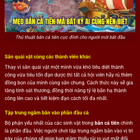
Thủ thuật bắn cá tiên cực đỉnh cho người mới bắt đầu
Săn quái vật cùng các thành viên khác
Thay vì săn quái vật một mình vừa khó tiêu diệt thành
công vừa tiêu tốn đạn dược thì tất cả hội viên hãy rủ thêm
đồng bọn của mình cùng săn chung. Cách thức này sẽ gia
tăng tính sát thương, đồng thời nâng tỷ lệ bắn hạ thành
công lên cao và tiết kiệm đạn cách tối đa nhất.
Tập trung ngắm bắn vào phần đầu cá
Bộ phận yếu nhất của các sinh vật trong
bắn cá tiên
chính
là phần đầu. Việc người chơi tập trung ngắm bắn vào vị trí
này của chúng sẽ giúp bạn giảm thiểu rủi ro vụt mất đối