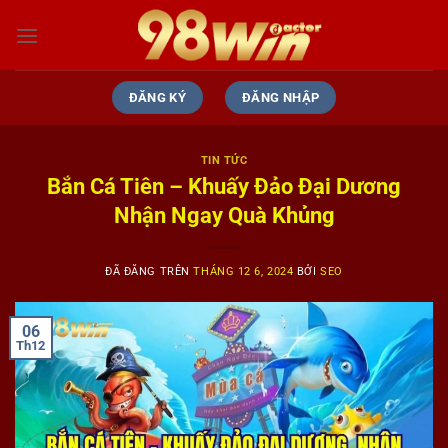
Chuyển
đến
nội
dung
ĐĂNG KÝ
ĐĂNG NHẬP
TIN TỨC
Bắn Cá Tiên – Khuấy Đảo Đại Dương
Nhận Ngay Quà Khủng
ĐÃ ĐĂNG TRÊN
THÁNG 12 6, 2024
BỞI
SEO
06
Th12