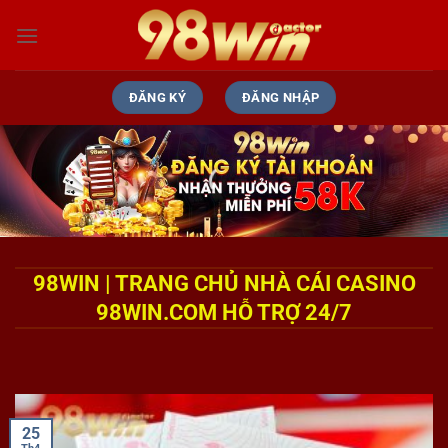
Chuyển
đến
nội
dung
ĐĂNG KÝ
ĐĂNG NHẬP
98WIN | TRANG CHỦ NHÀ CÁI CASINO
98WIN.COM HỖ TRỢ 24/7
25