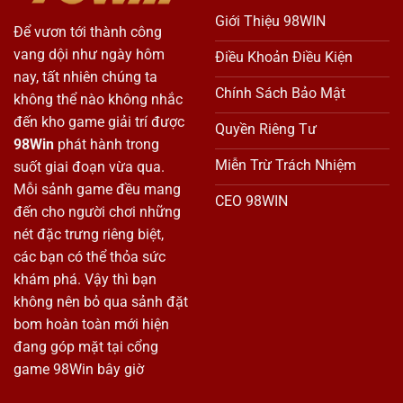
Giới Thiệu 98WIN
Để vươn tới thành công
vang dội như ngày hôm
Điều Khoản Điều Kiện
nay, tất nhiên chúng ta
Chính Sách Bảo Mật
không thể nào không nhắc
đến kho game giải trí được
Quyền Riêng Tư
98Win
phát hành trong
Miễn Trừ Trách Nhiệm
suốt giai đoạn vừa qua.
Mỗi sảnh game đều mang
CEO 98WIN
đến cho người chơi những
nét đặc trưng riêng biệt,
các bạn có thể thỏa sức
khám phá. Vậy thì bạn
không nên bỏ qua sảnh đặt
bom hoàn toàn mới hiện
đang góp mặt tại cổng
game 98Win bây giờ