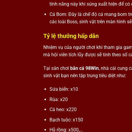
tính năng này khi súng xuất hiện để có 
Cá Bom: Đây là chế độ cá mang bom trên
các loài Boss, sinh vật trên màn hình sẽ
Tỷ lệ thưởng hấp dẫn
Nhiệm vụ của người chơi khi tham gia game
mà hội viên tích lũy được sẽ tính theo số
Tại sân chơi
bắn cá 98Win
, nhà cái cung 
sinh vật bạn nên tập trung tiêu diệt như:
Sứa biển: x10
Rùa: x20
Cá heo: x220
Bạch tuộc: x150
Hũ rồng: x500,…