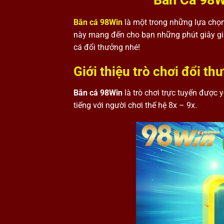
Bắn Cá 98W
Bắn cá 98Win
là một trong những lựa chọn 
này mang đến cho bạn những phút giây giải 
cá đổi thưởng nhé!
Giới thiệu trò chơi đổi t
Bắn cá 98Win
là trò chơi trực tuyến được 
tiếng với người chơi thế hệ 8x – 9x.