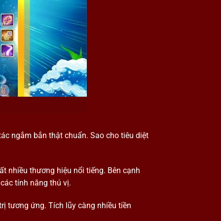
tác ngắm bắn thật chuẩn. Sao cho tiêu diệt
t nhiều thương hiệu nổi tiếng. Bên cạnh
ác tính năng thú vị.
rị tương ứng. Tích lũy càng nhiều tiền