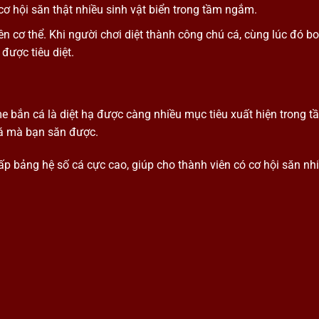
cơ hội săn thật nhiều sinh vật biển trong tầm ngắm.
 cơ thể. Khi người chơi diệt thành công chú cá, cùng lúc đó b
 được tiêu diệt.
 bắn cá là diệt hạ được càng nhiều mục tiêu xuất hiện trong tầ
 cá mà bạn săn được.
cấp bảng hệ số cá cực cao, giúp cho thành viên có cơ hội săn nh