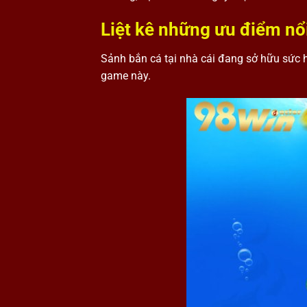
Liệt kê những ưu điểm nổ
Sảnh bắn cá tại nhà cái đang sở hữu sức h
game này.