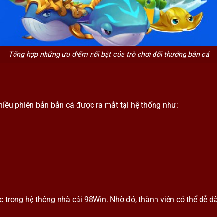
Tổng hợp những ưu điểm nổi bật của trò chơi đổi thưởng bắn cá
iều phiên bản bắn cá được ra mắt tại hệ thống như:
ợc trong hệ thống nhà cái 98Win. Nhờ đó, thành viên có thể dễ d