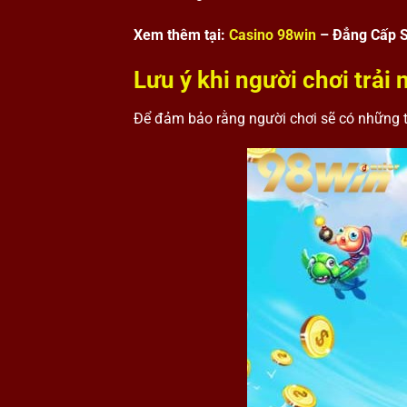
Xem thêm tại:
Casino 98win
– Đẳng Cấp S
Lưu ý khi người chơi trả
Để đảm bảo rằng người chơi sẽ có những trả