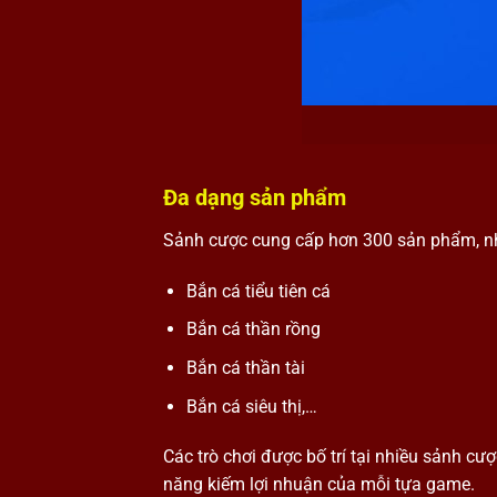
Đa dạng sản phẩm
Sảnh cược cung cấp hơn 300 sản phẩm, nh
Bắn cá tiểu tiên cá
Bắn cá thần rồng
Bắn cá thần tài
Bắn cá siêu thị,…
Các trò chơi được bố trí tại nhiều sảnh cư
năng kiếm lợi nhuận của mỗi tựa game.