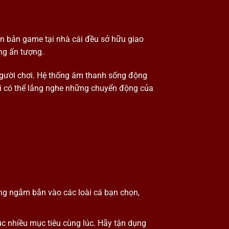
iên bản game tại nhà cái đều sở hữu giao
ng ấn tượng.
người chơi. Hệ thống âm thanh sống động
hơi có thể lắng nghe những chuyển động của
ộng ngắm bắn vào các loài cá bạn chọn,
ục nhiều mục tiêu cùng lúc. Hãy tận dụng